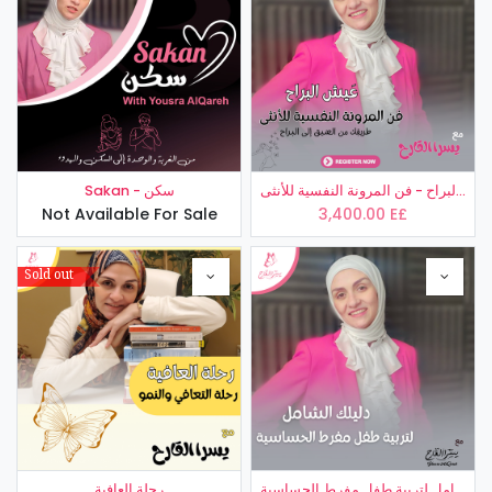
عَيش البراح - فن المرونة النفسية للأنثى
Sakan - سكن
Not Available For Sale
3,400.00
E£
Sold out
دليلك الشامل لتربية طفل مفرط الحساسية
رحلة العافية