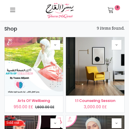
0
9 items found.
Shop
Arts Of Wellbeing
1:1 Counseling Session
950.00
E£
3,000.00
E£
1,600.00
E£
Sold out