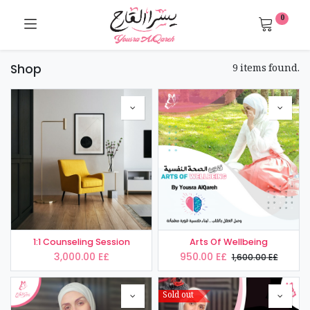
0
9 items found.
Shop
1:1 Counseling Session
Arts Of Wellbeing
3,000.00
E£
950.00
E£
1,600.00
E£
Sold out