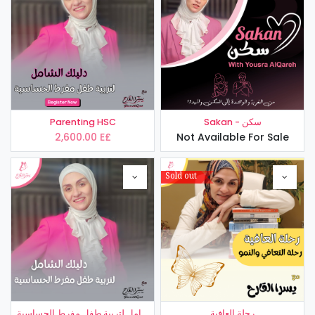
Parenting HSC
Sakan - سكن
2,600.00
E£
Not Available For Sale
Sold out
رحلة العافية
دليلك الشامل لتربية طفل مفرط الحساسية