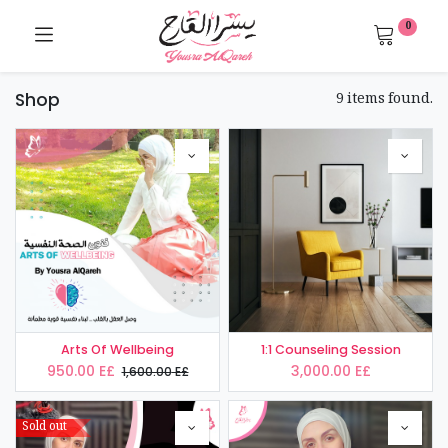
0
9 items found.
Shop
Arts Of Wellbeing
1:1 Counseling Session
950.00
E£
3,000.00
E£
1,600.00
E£
Sold out