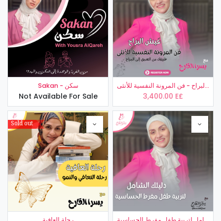
عَيش البراح - فن المرونة النفسية للأنثى
Sakan - سكن
Not Available For Sale
3,400.00
E£
Sold out
دليلك الشامل لتربية طفل مفرط الحساسية
رحلة العافية