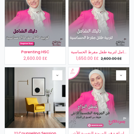
Parenting HSC
دليلك الشامل لتربية طفل مفرط الحساسية
2,600.00
E£
1,650.00
E£
2,600.00
E£
1:1 Counseling Session
عَيش البراح - فن المرونة النفسية للأنثى En