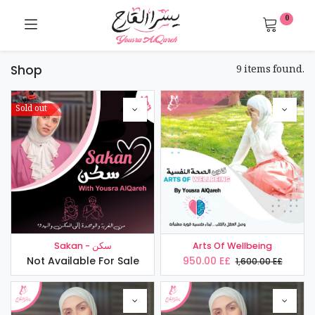
0
9 items found.
Shop
Sold out
Sakan - سكن
Arts Of Wellbeing
Not Available For Sale
950.00
E£
1,600.00
E£