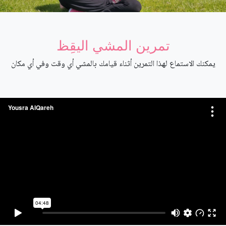
تمرين المشي اليقِظ
يمكنك الاستماع لهذا التمرين أثناء قيامك بالمشي أي وقت وفي أي مكان